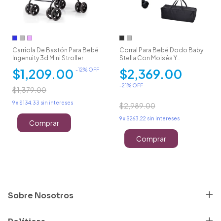
Carriola De Bastón Para Bebé
Corral Para Bebé Dodo Baby
Ingenuity 3d Mini Stroller
Stella Con Moisés Y
Cambiador
$1,209.00
$2,369.00
-
12
% OFF
-
21
% OFF
$1,379.00
9
x
$134.33
sin intereses
$2,989.00
9
x
$263.22
sin intereses
Comprar
Comprar
Sobre Nosotros