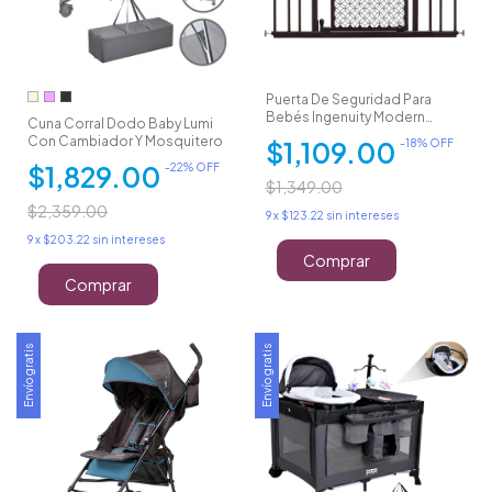
Puerta De Seguridad Para
Bebés Ingenuity Modern
Cuna Corral Dodo Baby Lumi
Home Gate
Con Cambiador Y Mosquitero
$1,109.00
-
18
% OFF
$1,829.00
-
22
% OFF
$1,349.00
$2,359.00
9
x
$123.22
sin intereses
9
x
$203.22
sin intereses
Comprar
Comprar
Envío gratis
Envío gratis