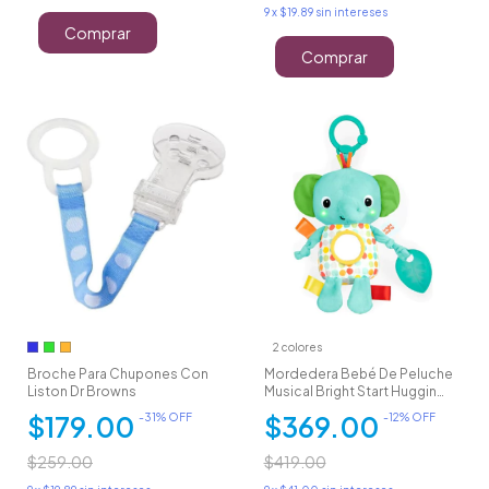
9
x
$19.89
sin intereses
Comprar
Comprar
2 colores
Broche Para Chupones Con
Mordedera Bebé De Peluche
Liston Dr Browns
Musical Bright Start Huggin
Lights
$179.00
$369.00
-
31
% OFF
-
12
% OFF
$259.00
$419.00