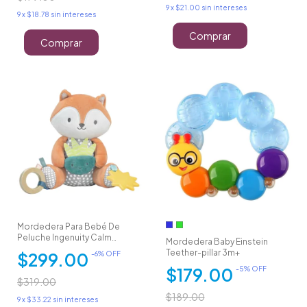
9
x
$21.00
sin intereses
9
x
$18.78
sin intereses
Comprar
Comprar
Mordedera Para Bebé De
Peluche Ingenuity Calm
Mordedera Baby Einstein
Springs
Teether-pillar 3m+
$299.00
-
6
% OFF
$179.00
-
5
% OFF
$319.00
$189.00
9
x
$33.22
sin intereses