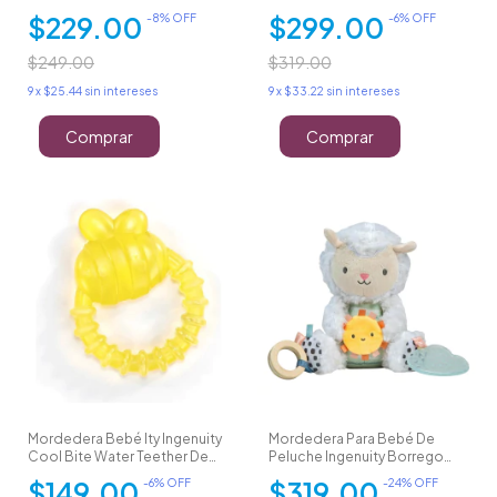
Estimulación
Calm Springs
$229.00
$299.00
-
8
% OFF
-
6
% OFF
$249.00
$319.00
9
x
$25.44
sin intereses
9
x
$33.22
sin intereses
Comprar
Mordedera Bebé Ity Ingenuity
Mordedera Para Bebé De
Cool Bite Water Teether De
Peluche Ingenuity Borrego
Agua
Sensorial
$149.00
$319.00
-
6
% OFF
-
24
% OFF