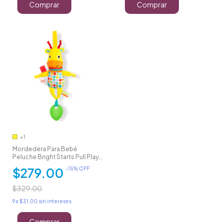
Comprar
Comprar
+1
Mordedera Para Bebé
Peluche Bright Starts Pull Play
& Boogie
$279.00
-
15
% OFF
$329.00
9
x
$31.00
sin intereses
Comprar