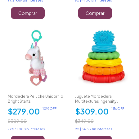
9
x
$19.89
sin intereses
9
x
$41.00
sin intereses
Comprar
Comprar
Mordedera Peluche Unicornio
Juguete Mordedera
Bright Starts
Multitexturas Ingenuity
Piramide
$279.00
$309.00
-
10
% OFF
-
11
% OFF
$309.00
$349.00
9
x
$31.00
sin intereses
9
x
$34.33
sin intereses