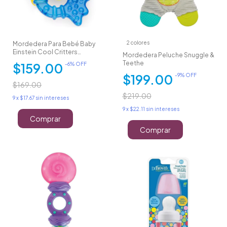
2 colores
Mordedera Para Bebé Baby
Einstein Cool Critters
Mordedera Peluche Snuggle &
Sensorial
Teethe
$159.00
-
6
% OFF
$199.00
-
9
% OFF
$169.00
$219.00
9
x
$17.67
sin intereses
9
x
$22.11
sin intereses
Comprar
Comprar