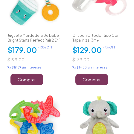
Juguete Mordedera De Bebé
Chupon Ortodontico Con
Bright Starts Perfect Pair 2 En 1
Tapa Inizzi 3m+
$179.00
$129.00
-
10
% OFF
-
7
% OFF
$199.00
$139.00
9
x
$19.89
sin intereses
9
x
$14.33
sin intereses
Comprar
Comprar