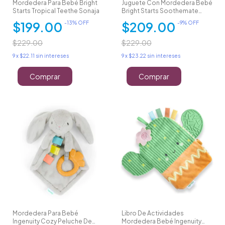
Mordedera Para Bebé Bright
Juguete Con Mordedera Bebé
Starts Tropical Teethe Sonaja
Bright Starts Soothemate
Portátil
$199.00
$209.00
-
13
% OFF
-
9
% OFF
$229.00
$229.00
9
x
$22.11
sin intereses
9
x
$23.22
sin intereses
Mordedera Para Bebé
Libro De Actividades
Ingenuity Cozy Peluche De
Mordedera Bebé Ingenuity