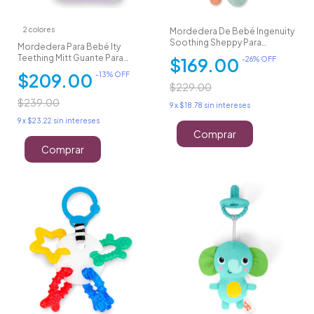
2 colores
Mordedera De Bebé Ingenuity
Soothing Sheppy Para
Mordedera Para Bebé Ity
Dentición
Teething Mitt Guante Para
$169.00
-
26
% OFF
Dentición
$209.00
-
13
% OFF
$229.00
$239.00
9
x
$18.78
sin intereses
9
x
$23.22
sin intereses
Comprar
Comprar