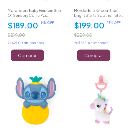
Mordedera Baby Einstein Sea
Mordedera Silicon Bebé
Of Sensory Con 5 Pzs
Bright Starts Soothemate
Sensoriales
Peluche
$189.00
$199.00
-
14
% OFF
-
13
% OFF
$219.00
$229.00
9
x
$21.00
sin intereses
9
x
$22.11
sin intereses
Comprar