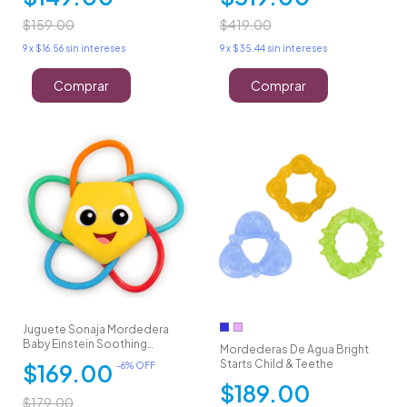
$159.00
$419.00
9
x
$16.56
sin intereses
9
x
$35.44
sin intereses
Comprar
Comprar
Juguete Sonaja Mordedera
Baby Einstein Soothing
Mordederas De Agua Bright
Starfish
Starts Child & Teethe
$169.00
-
6
% OFF
$189.00
$179.00