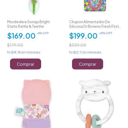
Mordedera Sonaja Bright
Chupon Alimentador De
Starts Rattle & Teethe
Silicona Dr Browns Fresh Firsts
4m+
$169.00
$199.00
-
6
% OFF
-
41
% OFF
$179.00
$339.00
9
x
$18.78
sin intereses
9
x
$22.11
sin intereses
Comprar
Comprar