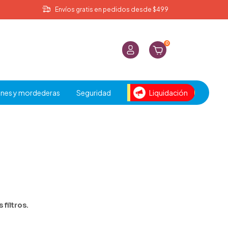
Envíos gratis en pedidos desde $499
0
nes y mordederas
Seguridad
Liquidación
filtros.