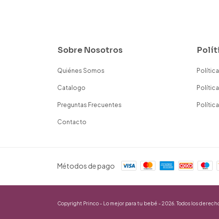
Sobre Nosotros
Polít
Quiénes Somos
Polític
Catalogo
Polític
Preguntas Frecuentes
Polític
Contacto
Métodos de pago
Copyright Princo - Lo mejor para tu bebé - 2026. Todos los derech