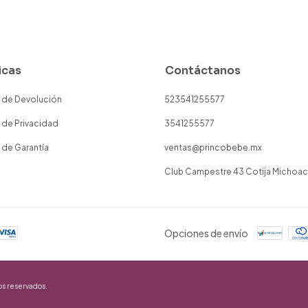
icas
Contáctanos
a de Devolución
523541255577
a de Privacidad
3541255577
a de Garantía
ventas@princobebe.mx
Club Campestre 43 Cotija Michoa
Opciones de envío
os reservados.