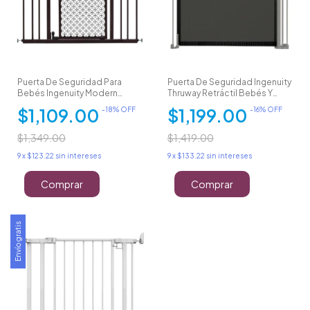
Puerta De Seguridad Para
Puerta De Seguridad Ingenuity
Bebés Ingenuity Modern
Thruway Retráctil Bebés Y
Home Gate
Mascota
$1,109.00
$1,199.00
-
18
% OFF
-
16
% OFF
$1,349.00
$1,419.00
9
x
$123.22
sin intereses
9
x
$133.22
sin intereses
Comprar
Comprar
Envío gratis