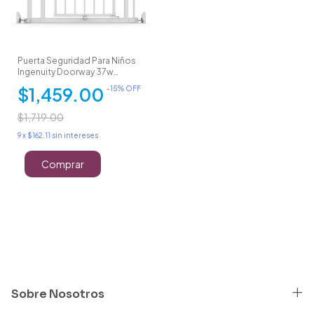
Puerta Seguridad Para Niños
Ingenuity Doorway 37w
Cuádruple
$1,459.00
-
15
% OFF
$1,719.00
9
x
$162.11
sin intereses
Sobre Nosotros