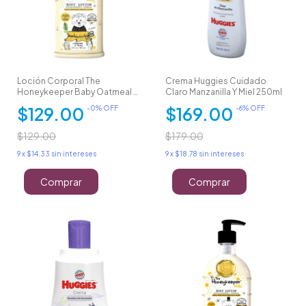
Loción Corporal The
Crema Huggies Cuidado
Honeykeeper Baby Oatmeal &
Claro Manzanilla Y Miel 250ml
Honey 90 Ml
$129.00
$169.00
-
0
% OFF
-
6
% OFF
$129.00
$179.00
9
x
$14.33
sin intereses
9
x
$18.78
sin intereses