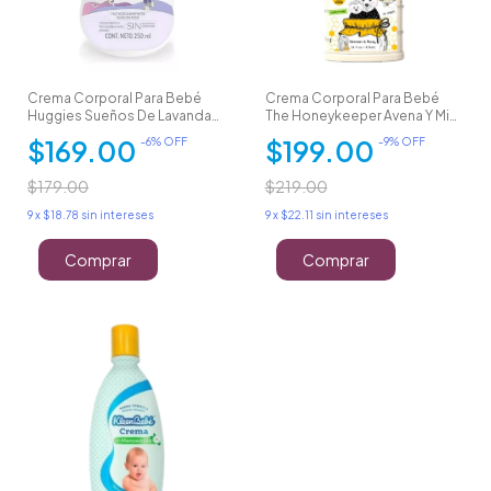
Crema Corporal Para Bebé
Crema Corporal Para Bebé
Huggies Sueños De Lavanda
The Honeykeeper Avena Y Miel
250ml
414 Ml
$169.00
$199.00
-
6
% OFF
-
9
% OFF
$179.00
$219.00
9
x
$18.78
sin intereses
9
x
$22.11
sin intereses