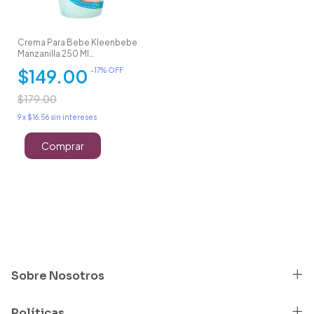
Crema Para Bebe Kleenbebe
Manzanilla 250 Ml
Hipoalergénico
$149.00
-
17
% OFF
$179.00
9
x
$16.56
sin intereses
Sobre Nosotros
Políticas