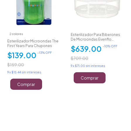
2 colores
Esterilizador Para Biberones
De Microondas Evenflo
Esterilizador Microondas The
Advanced
First Years Para Chupones
$639.00
-
10
% OFF
$139.00
-
13
% OFF
$709.00
$159.00
9
x
$71.00
sin intereses
9
x
$15.44
sin intereses
Comprar