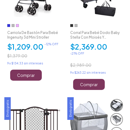
Carriola De Bastón Para Bebé
Corral Para Bebé Dodo Baby
Ingenuity 3d Mini Stroller
Stella Con Moisés Y
Cambiador
$1,209.00
$2,369.00
-
12
% OFF
-
21
% OFF
$1,379.00
9
x
$134.33
sin intereses
$2,989.00
9
x
$263.22
sin intereses
Comprar
Comprar
Envío gratis
Envío gratis