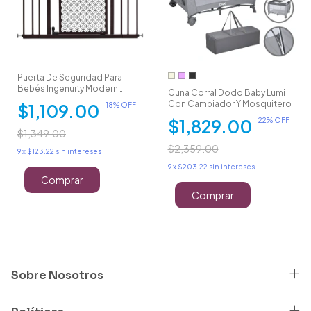
Puerta De Seguridad Para
Bebés Ingenuity Modern
Cuna Corral Dodo Baby Lumi
Home Gate
Con Cambiador Y Mosquitero
$1,109.00
-
18
% OFF
$1,829.00
-
22
% OFF
$1,349.00
$2,359.00
9
x
$123.22
sin intereses
9
x
$203.22
sin intereses
Comprar
Comprar
Sobre Nosotros