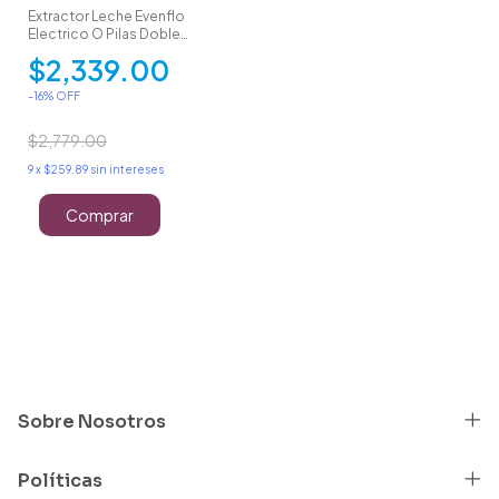
Extractor Leche Evenflo
Electrico O Pilas Doble
Recolector
$2,339.00
-
16
% OFF
$2,779.00
9
x
$259.89
sin intereses
Sobre Nosotros
Políticas