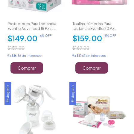
Protectores Para Lactancia
Toallas Húmedas Para
Evenflo Advanced 18 Pzas
Lactancia Evenflo 20 Pz
Absorgel
Hipoalergénicas
$149.00
$159.00
-
6
% OFF
-
6
% OFF
$159.00
$169.00
9
x
$16.56
sin intereses
9
x
$17.67
sin intereses
Envío gratis
Envío gratis