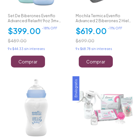
Set De Biberones Evenflo
Mochila Termica Evenflo
Advanced Relaxfit 9oz 3m+
Advanced 2 Biberones 2 Hielo
Diseño
En Gel
$399.00
$619.00
-
18
% OFF
-
11
% OFF
$489.00
$699.00
9
x
$44.33
sin intereses
9
x
$68.78
sin intereses
Comprar
Envío gratis