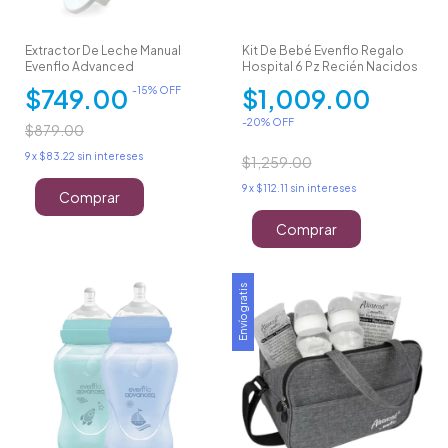
Extractor De Leche Manual
Kit De Bebé Evenflo Regalo
Evenflo Advanced
Hospital 6 Pz Recién Nacidos
$749.00
$1,009.00
-
15
% OFF
-
20
% OFF
$879.00
9
x
$83.22
sin intereses
$1,259.00
9
x
$112.11
sin intereses
Comprar
Envío gratis