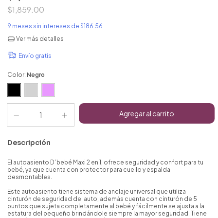
$1,859.00
9
meses sin intereses de
$186.56
Ver más detalles
Envío gratis
Color:
Negro
Descripción
El autoasiento D´bebé Maxi 2 en 1, ofrece seguridad y confort para tu
bebé, ya que cuenta con protector para cuello y espalda
desmontables.
Este autoasiento tiene sistema de anclaje universal que utiliza
cinturón de seguridad del auto, además cuenta con cinturón de 5
puntos que sujeta completamente al bebé y fácilmente se ajusta a la
estatura del pequeño brindándole siempre la mayor seguridad. Tiene