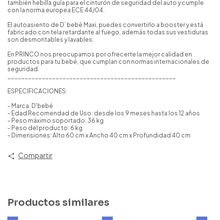
también hebilla guía para el cinturón de seguridad del auto y cumple
con la norma europea ECE 44/04.
El autoasiento de D’ bebé Maxi, puedes convertirlo a booster y está
fabricado con tela retardante al fuego, además todas sus vestiduras
son desmontables y lavables.
En PRINCO nos preocupamos por ofrecerte la mejor calidad en
productos para tu bebé, que cumplan con normas internacionales de
seguridad.
_________________________________________________
ESPECIFICACIONES:
- Marca: D'bebé
- Edad Recomendad de Uso: desde los 9 meses hasta los 12 años
- Peso máximo soportado: 36 kg
- Peso del producto: 6 kg
- Dimensiones: Alto 60 cm x Ancho 40 cm x Profundidad 40 cm
Compartir
Productos similares