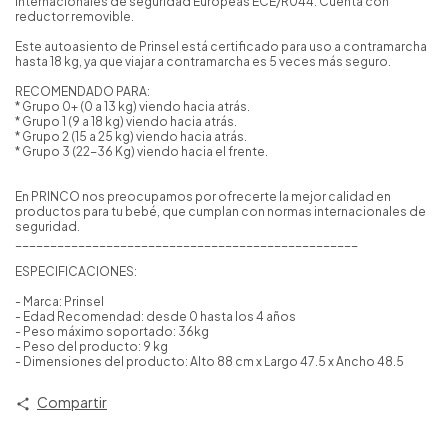
internacionales de seguridad Europeas ECE/R044. Cuenta con
reductor removible.
Este autoasiento de Prinsel está certificado para uso a contramarcha
hasta 18 kg, ya que viajar a contramarcha es 5 veces más seguro.
RECOMENDADO PARA:
* Grupo 0+ (0 a 13 kg) viendo hacia atrás.
* Grupo 1 (9 a 18 kg) viendo hacia atrás.
* Grupo 2 (15 a 25 kg) viendo hacia atrás.
* Grupo 3 (22-36 Kg) viendo hacia el frente.
En PRINCO nos preocupamos por ofrecerte la mejor calidad en
productos para tu bebé, que cumplan con normas internacionales de
seguridad.
_________________________________________________
ESPECIFICACIONES:
- Marca: Prinsel
- Edad Recomendad: desde 0 hasta los 4 años
- Peso máximo soportado: 36kg
- Peso del producto: 9 kg
- Dimensiones del producto: Alto 88 cm x Largo 47.5 x Ancho 48.5
Compartir