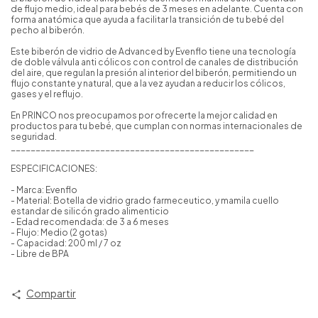
de flujo medio, ideal para bebés de 3 meses en adelante. Cuenta con
forma anatómica que ayuda a facilitar la transición de tu bebé del
pecho al biberón.
Este biberón de vidrio de Advanced by Evenflo tiene una tecnología
de doble válvula anti cólicos con control de canales de distribución
del aire, que regulan la presión al interior del biberón, permitiendo un
flujo constante y natural, que a la vez ayudan a reducir los cólicos,
gases y el reflujo.
En PRINCO nos preocupamos por ofrecerte la mejor calidad en
productos para tu bebé, que cumplan con normas internacionales de
seguridad.
_________________________________________________
ESPECIFICACIONES:
- Marca: Evenflo
- Material: Botella de vidrio grado farmeceutico, y mamila cuello
estandar de silicón grado alimenticio
- Edad recomendada: de 3 a 6 meses
- Flujo: Medio (2 gotas)
- Capacidad: 200 ml / 7 oz
- Libre de BPA
Compartir