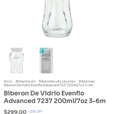
Inicio
.
Alimentación
.
Biberones y Accesorios
.
Biberones
.
Biberon De Vidrio Evenflo Advanced 7237 200ml/7oz 3-6m
Biberon De Vidrio Evenflo
Advanced 7237 200ml/7oz 3-6m
$299.00
-
12
% OFF