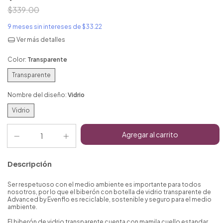
$339.00
9
meses sin intereses de
$33.22
Ver más detalles
Color:
Transparente
Transparente
Nombre del diseño:
Vidrio
Vidrio
Descripción
Ser respetuoso con el medio ambiente es importante para todos
nosotros, por lo que el biberón con botella de vidrio transparente de
Advanced by Evenflo es reciclable, sostenible y seguro para el medio
ambiente.
El biberón de vidrio transparente cuenta con mamila cuello estandar