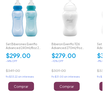
Set Biberones Evenflo
Biberon Evenflo 1126
Set 2 
Advanced 240ml/8oz 2
Advanced 270ml/9oz
Advan
Piezas 3m+ 1134
Flujo Medio 3m+
240ml
$299.00
$279.00
$3
-
14
% OFF
-
10
% OFF
-
9
% OF
$349.00
$309.00
$339
9
x
$33.22
sin intereses
9
x
$31.00
sin intereses
9
x
$34
Comprar
Comprar