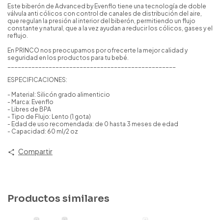
Este biberón de Advanced by Evenflo tiene una tecnología de doble
válvula anti cólicos con control de canales de distribución del aire,
que regulan la presión al interior del biberón, permitiendo un flujo
constante y natural, que a la vez ayudan a reducir los cólicos, gases y el
reflujo.
En PRINCO nos preocupamos por ofrecerte la mejor calidad y
seguridad en los productos para tu bebé.
_________________________________________________
ESPECIFICACIONES:
- Material: Silicón grado alimenticio
- Marca: Evenflo
- Libres de BPA
- Tipo de Flujo: Lento (1 gota)
- Edad de uso recomendada: de 0 hasta 3 meses de edad
- Capacidad: 60 ml/2 oz
Compartir
Productos similares