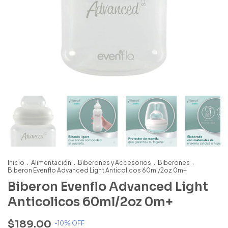
Inicio
.
Alimentación
.
Biberones y Accesorios
.
Biberones
.
Biberon Evenflo Advanced Light Anticolicos 60ml/2oz 0m+
Biberon Evenflo Advanced Light
Anticolicos 60ml/2oz 0m+
$189.00
-
10
% OFF