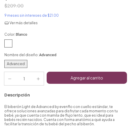
$209.00
9
meses sin intereses de
$21.00
Ver más detalles
Color:
Blanco
Nombre del diseño:
Advanced
Advanced
Descripción
El biberón Light de Advanced by evenflo con cuello estándar, te
ofrece soluciones avanzadas para disfrutar cada momento con tu
bebé, ya que cuenta con mamila de flujo lento, que es ideal para
bebés recién nacidos. Cuenta con forma anatómica qué ayuda a
facilitar la transición de tu bebé del pecho al biberón.