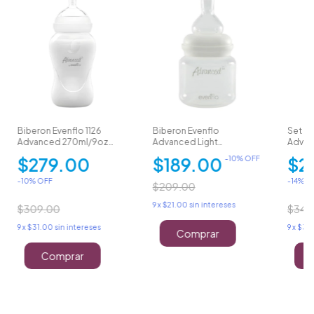
Biberon Evenflo 1126
Biberon Evenflo
Set Bi
Advanced 270ml/9oz
Advanced Light
Advan
Flujo Medio 3m+
Anticolicos 60ml/2oz
Piezas
$279.00
$189.00
$2
-
10
% OFF
0m+
-
10
% OFF
-
14
% O
$209.00
9
x
$21.00
sin intereses
$309.00
$349
9
x
$31.00
sin intereses
9
x
$33.
Comprar
Comprar