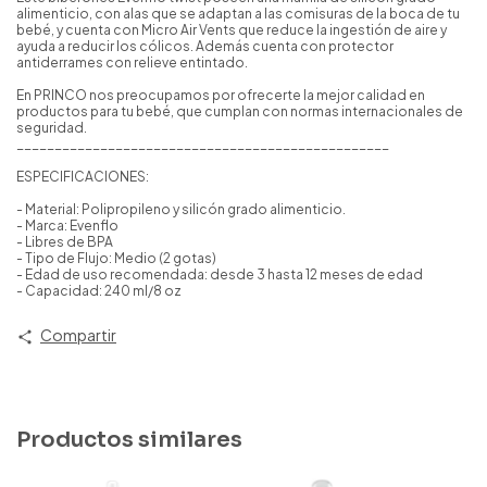
alimenticio, con alas que se adaptan a las comisuras de la boca de tu
bebé, y cuenta con Micro Air Vents que reduce la ingestión de aire y
ayuda a reducir los cólicos. Además cuenta con protector
antiderrames con relieve entintado.
En PRINCO nos preocupamos por ofrecerte la mejor calidad en
productos para tu bebé, que cumplan con normas internacionales de
seguridad.
_________________________________________________
ESPECIFICACIONES:
- Material: Polipropileno y silicón grado alimenticio.
- Marca: Evenflo
- Libres de BPA
- Tipo de Flujo: Medio (2 gotas)
- Edad de uso recomendada: desde 3 hasta 12 meses de edad
- Capacidad: 240 ml/8 oz
Compartir
Productos similares