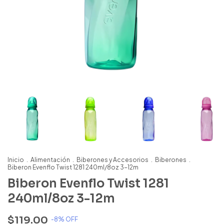
Inicio
.
Alimentación
.
Biberones y Accesorios
.
Biberones
.
Biberon Evenflo Twist 1281 240ml/8oz 3-12m
Biberon Evenflo Twist 1281
240ml/8oz 3-12m
$119.00
-
8
% OFF