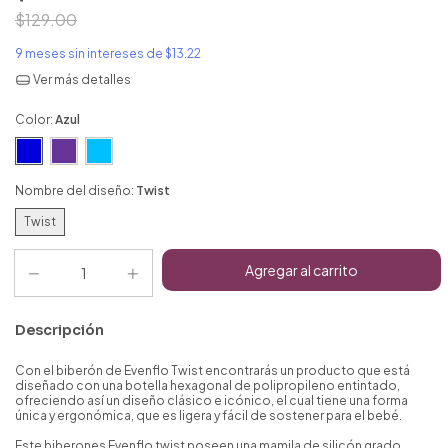
$129.00
9
meses sin intereses de
$13.22
Ver más detalles
Color:
Azul
Nombre del diseño:
Twist
Twist
Descripción
Con el biberón de Evenflo Twist encontrarás un producto que está
diseñado con una botella hexagonal de polipropileno entintado,
ofreciendo así un diseño clásico e icónico, el cual tiene una forma
única y ergonómica, que es ligera y fácil de sostener para el bebé.
Este biberones Evenflo twist poseen una mamila de silicón grado