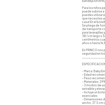
bandeja sin BPA 
Para los niños p
puede subirse a 
puedes utilizar 
que necesites un
casa! En el bols
Se pliega de for
de transporte co
para lavavajillas
38,1 cm largo x 3
centímetros cua
años o hasta 16,8
En PRINCO nos p
seguridad en lo
______________
ESPECIFICACIO
- Marca: Baby Ei
- Edad recomen
- Peso recomend
- Materiales: 29
- 3 modos de us
extraíble y elev
- Incluye un bol
esenciales
- Dimensiones d
ancho, 37.5 cm 