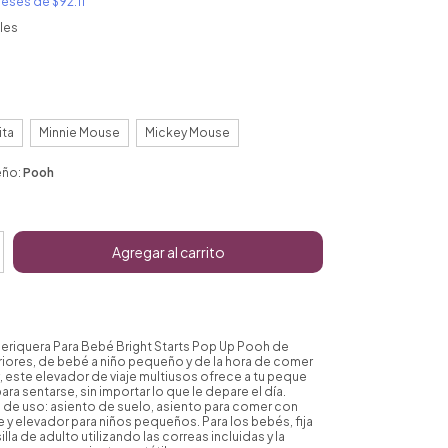
ereses de
$92.11
les
ita
Minnie Mouse
Mickey Mouse
eño:
Pooh
 Periquera Para Bebé Bright Starts Pop Up Pooh de
eriores, de bebé a niño pequeño y de la hora de comer
ar, este elevador de viaje multiusos ofrece a tu peque
ara sentarse, sin importar lo que le depare el día.
 de uso: asiento de suelo, asiento para comer con
e y elevador para niños pequeños. Para los bebés, fija
silla de adulto utilizando las correas incluidas y la