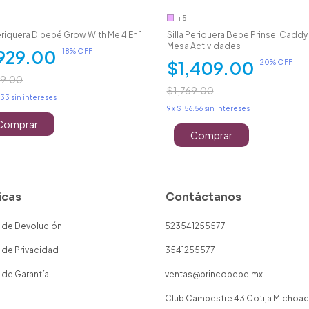
+5
Periquera D'bebé Grow With Me 4 En 1
Silla Periquera Bebe Prinsel Caddy 2
Mesa Actividades
,929.00
-
18
% OFF
$1,409.00
-
20
% OFF
59.00
$1,769.00
.33
sin intereses
9
x
$156.56
sin intereses
Comprar
Comprar
icas
Contáctanos
a de Devolución
523541255577
a de Privacidad
3541255577
a de Garantía
ventas@princobebe.mx
Club Campestre 43 Cotija Michoa