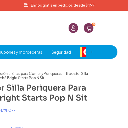
Envíos gratis en pedidos desde $499
0
hupones y mordederas
Seguridad
Liquidación
ación
.
Sillas para Comer y Periqueras
.
Booster Silla
ebé Bright Starts Pop N Sit
r Silla Periquera Para
right Starts Pop N Sit
-
17
% OFF