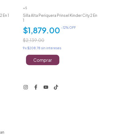
+5
 En 1
Silla Alta Periquera Prinsel Kinder City 2 En
Silla Periquera 
1
Spot Portátil
$1,879.00
$419.0
-
12
% OFF
$2,139.00
$459.00
9
x
$208.78
sin intereses
9
x
$46.56
sin inte
Comprar
Compra
can