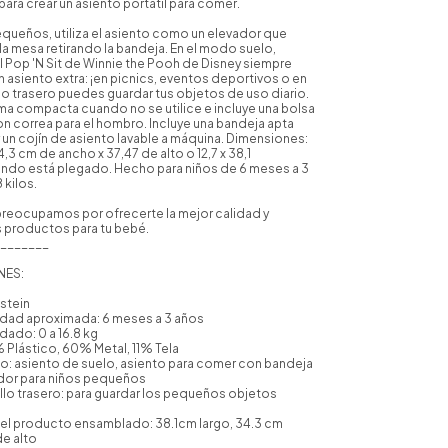
para crear un asiento portátil para comer.
equeños, utiliza el asiento como un elevador que
la mesa retirando la bandeja. En el modo suelo,
el Pop 'N Sit de Winnie the Pooh de Disney siempre
 asiento extra: ¡en picnics, eventos deportivos o en
illo trasero puedes guardar tus objetos de uso diario.
ma compacta cuando no se utilice e incluye una bolsa
n correa para el hombro. Incluye una bandeja apta
 y un cojín de asiento lavable a máquina. Dimensiones:
4,3 cm de ancho x 37,47 de alto o 12,7 x 38,1
ndo está plegado. Hecho para niños de 6 meses a 3
 kilos.
reocupamos por ofrecerte la mejor calidad y
s productos para tu bebé.
_______
NES:
nstein
dad aproximada: 6 meses a 3 años
ado: 0 a 16.8 kg
% Plástico, 60% Metal, 11% Tela
o: asiento de suelo, asiento para comer con bandeja
ador para niños pequeños
sillo trasero: para guardar los pequeños objetos
el producto ensamblado: 38.1cm largo, 34.3 cm
de alto