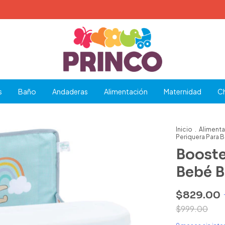
s
Baño
Andaderas
Alimentación
Maternidad
C
Inicio
.
Aliment
Periquera Para B
Booste
Bebé B
$829.00
$999.00