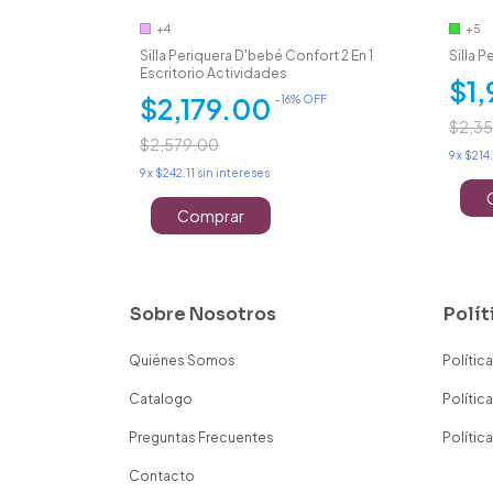
+4
+5
ro 3 En 1
Silla Periquera D'bebé Confort 2 En 1
Silla 
Escritorio Actividades
 OFF
$1
$2,179.00
-
16
% OFF
$2,3
$2,579.00
9
x
$214
9
x
$242.11
sin intereses
Comprar
Sobre Nosotros
Polít
Quiénes Somos
Polític
Catalogo
Polític
Preguntas Frecuentes
Polític
Contacto