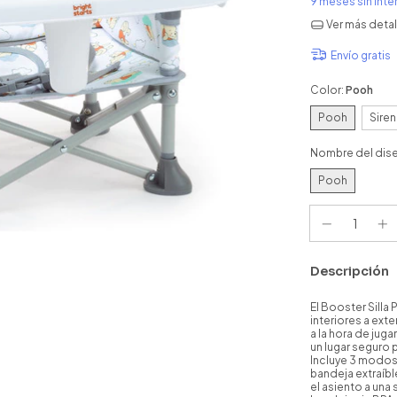
9
meses sin int
Ver más detal
Envío gratis
Color:
Pooh
Pooh
Siren
Nombre del dis
Pooh
Descripción
El Booster Silla
interiores a ext
a la hora de jug
un lugar seguro p
Incluye 3 modos
bandeja extraíbl
el asiento a una 