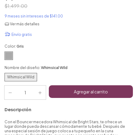
$1,499.00
9
meses sin intereses de
$141.00
Ver más detalles
Envío gratis
Color:
Gris
Nombre del diseño:
Whimsical Wild
Whimsical Wild
Descripción
Con el Bouncer mecedora Whimsical de Bright Stars, te ofrece un
lugar donde pueda descansar cómodamente tu bebé. Después de
una especial sesión de juego coloca a tu pequeño en la cuna