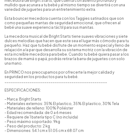
mecedora de Bright Starts, que cuenta con asiento profundo y
mullido que acunara a tu bebé y al mismo tiempo se divertirá con una
variedad de juguetes para un entretenimiento extra.
Esta bouncer mecedora cuenta con los Taggies satinados que son
como pequeñas mantas de seguridad emocional, que ofrecen al
bebé una suave experiencia táctil para sus manitas.
La mecedora musical de Bright Starts tiene suaves vibraciones y siete
dulces melodías que hacen que este sea el lugar más cómodo para tu
pequeño. Haz que tu bebé disfrute de un momento especial y lleno de
relajación a la par que desarrolla su sistema motriz con la vibración de
esta increíble mecedora para bebe. Cuando tu bebé quiera pasar a los
brazos de mamá o papá, podrás retirar la barra de juguetes con solo
una mano.
En PRINCO nos preocupamos por ofrecerte la mejor calidad y
seguridad en los productos para tu bebé.
_________________________________________________
ESPECIFICACIONES:
- Marca: Bright Starts
- Materiales externos: 35% El plastico, 35% El plastico, 30% Tela
- Materiales de relleno: 100% Poliéster
- Edad recomendada: de 0 a 6 meses
- Requiere de 1 batería tipo C (no incluida)
- Peso máximo soportado: 9kg
- Peso del producto: 2 kg
- Dimensiones: 54.1 cm x 51.05 cm x 68.07 cm