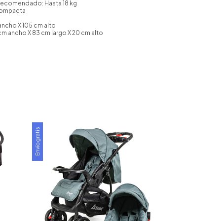
Recomendado: Hasta 18 kg
 compacta
ancho X 105 cm alto
m ancho X 83 cm largo X 20 cm alto
Envío gratis
Envío gratis