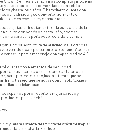
bé Crown 3 en 1 es la carriola más completa y moderna
to y autoasiento. Es recomendada para bebés
idos y hasta los 4 años. El bambineto cuenta con
nes de reclinado, y se convierte fácilmente en
rriola, que es reversible y desmontable.
uede sujetarse directamente en la estructura de la
e en el auto con bebés de hasta 1 año, además
 como canastilla portabebé fuera de la carriola.
plegable por su estructura de aluminio, y sus grandes
 la vuelven ideal para pasear en todo terreno. Además
ia canastilla para almacenaje con capacidad de 4.5
'Bebé cuenta con elementos de seguridad
r normas internacionales, como cinturón de 5
ón, barra protectora acojinada al frente que se
, freno trasero que se activa con un sólo toque y
 las llantas delanteras.
reocupamos por ofrecerte la mejor calidad y
s productos para tu bebé.
___________________________________
NES:
minio y Tela resistente desmontable y fácil de limpiar.
la funda de la almohada: Plástico