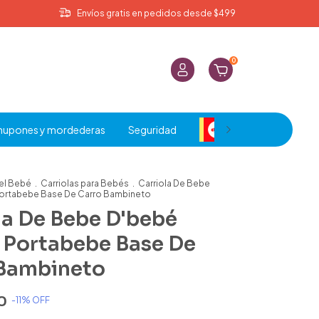
Envíos gratis en pedidos desde $499
0
hupones y mordederas
Seguridad
Liquidación
el Bebé
.
Carriolas para Bebés
.
Carriola De Bebe
ortabebe Base De Carro Bambineto
la De Bebe D'bebé
Portabebe Base De
 Bambineto
0
-
11
% OFF