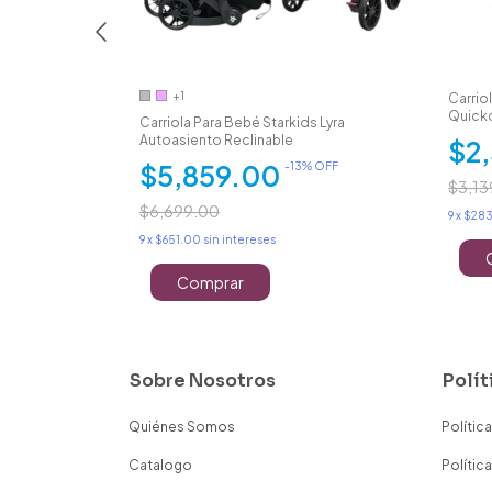
+1
Carrio
Quick
Aventura Asa
Carriola Para Bebé Starkids Lyra
Autoasiento Reclinable
$2
$5,859.00
% OFF
-
13
% OFF
$3,13
$6,699.00
9
x
$283
9
x
$651.00
sin intereses
Comprar
Sobre Nosotros
Polít
Quiénes Somos
Polític
Catalogo
Polític