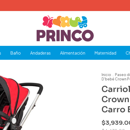
s
Baño
Andaderas
Alimentación
Maternidad
C
Inicio
.
Paseo d
D'bebé Crown P
Carrio
Crown 
Carro
$3,939.0