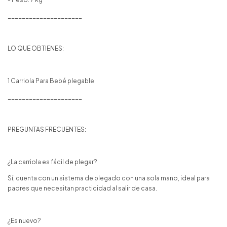
_____________________
LO QUE OBTIENES:
1 Carriola Para Bebé plegable
_____________________
PREGUNTAS FRECUENTES:
¿La carriola es fácil de plegar?
Sí, cuenta con un sistema de plegado con una sola mano, ideal para
padres que necesitan practicidad al salir de casa.
¿Es nuevo?