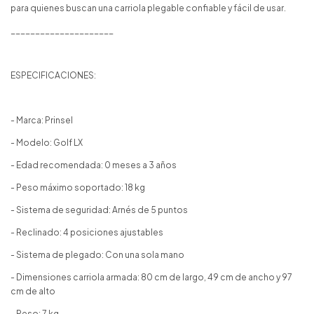
para quienes buscan una carriola plegable confiable y fácil de usar.
_____________________
ESPECIFICACIONES:
- Marca: Prinsel
- Modelo: Golf LX
- Edad recomendada: 0 meses a 3 años
- Peso máximo soportado: 18 kg
- Sistema de seguridad: Arnés de 5 puntos
- Reclinado: 4 posiciones ajustables
- Sistema de plegado: Con una sola mano
- Dimensiones carriola armada: 80 cm de largo, 49 cm de ancho y 97
cm de alto
- Peso: 7 kg