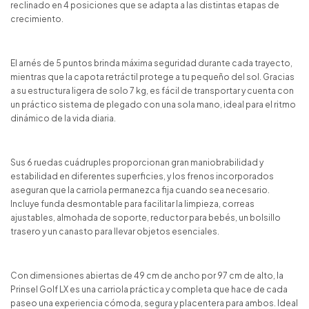
reclinado en 4 posiciones que se adapta a las distintas etapas de
crecimiento.
El arnés de 5 puntos brinda máxima seguridad durante cada trayecto,
mientras que la capota retráctil protege a tu pequeño del sol. Gracias
a su estructura ligera de solo 7 kg, es fácil de transportar y cuenta con
un práctico sistema de plegado con una sola mano, ideal para el ritmo
dinámico de la vida diaria.
Sus 6 ruedas cuádruples proporcionan gran maniobrabilidad y
estabilidad en diferentes superficies, y los frenos incorporados
aseguran que la carriola permanezca fija cuando sea necesario.
Incluye funda desmontable para facilitar la limpieza, correas
ajustables, almohada de soporte, reductor para bebés, un bolsillo
trasero y un canasto para llevar objetos esenciales.
Con dimensiones abiertas de 49 cm de ancho por 97 cm de alto, la
Prinsel Golf LX es una carriola práctica y completa que hace de cada
paseo una experiencia cómoda, segura y placentera para ambos. Ideal