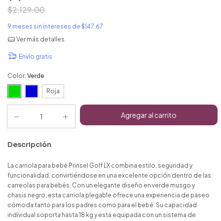
$2,129.00
9
meses sin intereses de
$147.67
Ver más detalles
Envío gratis
Color:
Verde
Roja
Descripción
La carriola para bebé Prinsel Golf LX combina estilo, seguridad y
funcionalidad, convirtiéndose en una excelente opción dentro de las
carreolas para bebés. Con un elegante diseño en verde musgo y
chasis negro, esta carriola plegable ofrece una experiencia de paseo
cómoda tanto para los padres como para el bebé. Su capacidad
individual soporta hasta 18 kg y está equipada con un sistema de