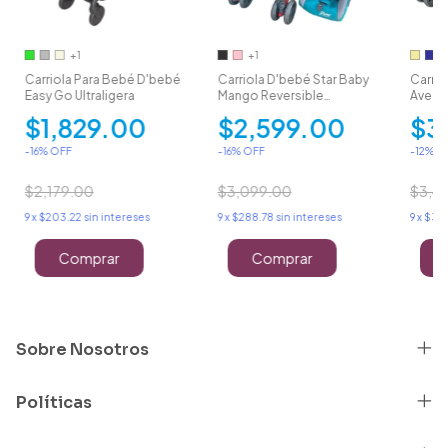
+1
+1
Carriola Para Bebé D'bebé
Carriola D'bebé Star Baby
Carri
Easy Go Ultraligera
Mango Reversible
Aventu
Portabebe
Porta
$1,829.00
$2,599.00
$3
-
16
% OFF
-
16
% OFF
-
12
% O
$2,179.00
$3,099.00
$3,4
9
x
$203.22
sin intereses
9
x
$288.78
sin intereses
9
x
$337
Comprar
Comprar
Sobre Nosotros
Políticas