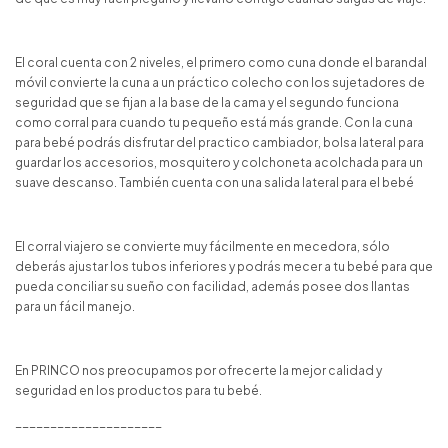
El coral cuenta con 2 niveles, el primero como cuna donde el barandal
móvil convierte la cuna a un práctico colecho con los sujetadores de
seguridad que se fijan a la base de la cama y el segundo funciona
como corral para cuando tu pequeño está más grande. Con la cuna
para bebé podrás disfrutar del practico cambiador, bolsa lateral para
guardar los accesorios, mosquitero y colchoneta acolchada para un
suave descanso. También cuenta con una salida lateral para el bebé
El corral viajero se convierte muy fácilmente en mecedora, sólo
deberás ajustar los tubos inferiores y podrás mecer a tu bebé para que
pueda conciliar su sueño con facilidad, además posee dos llantas
para un fácil manejo.
En PRINCO nos preocupamos por ofrecerte la mejor calidad y
seguridad en los productos para tu bebé.
_____________________