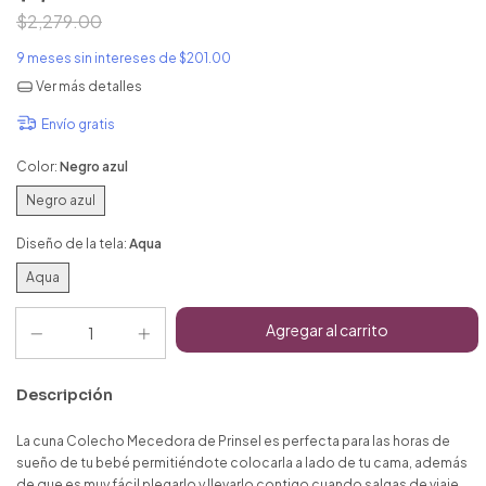
$2,279.00
9
meses sin intereses de
$201.00
Ver más detalles
Envío gratis
Color:
Negro azul
Negro azul
Diseño de la tela:
Aqua
Aqua
Descripción
La cuna Colecho Mecedora de Prinsel es perfecta para las horas de
sueño de tu bebé permitiéndote colocarla a lado de tu cama, además
de que es muy fácil plegarlo y llevarlo contigo cuando salgas de viaje.