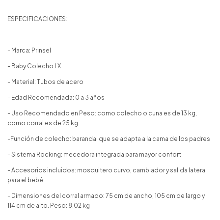
ESPECIFICACIONES:
- Marca: Prinsel
- Baby Colecho LX
- Material: Tubos de acero
- Edad Recomendada: 0 a 3 años
- Uso Recomendado en Peso: como colecho o cuna es de 13 kg,
como corral es de 25 kg.
-Función de colecho: barandal que se adapta a la cama de los padres
- Sistema Rocking: mecedora integrada para mayor confort
- Accesorios incluidos: mosquitero curvo, cambiador y salida lateral
para el bebé
- Dimensiones del corral armado: 75 cm de ancho, 105 cm de largo y
114 cm de alto. Peso: 8.02 kg