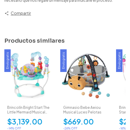
necesario que nos regale un mensaje para indicarle el proceso.
Compartir
Productos similares
Envío gratis
Envío gratis
Envío gratis
Brincolín Bright Start The
Gimnasio Bebe Aeiou
Brinco
Little Mermaid Musical
Musical Luces Pelotas
Starts
360°
Foreve
$3,139.00
$669.00
$2
-
14
% OFF
-
26
% OFF
-
16
% O