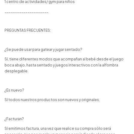
1 centro de actividades/ gym para niños
_____________________
PREGUNTAS FRECUENTES:
¿Se puede usar para gatear y jugar sentado?
Sí, tiene diferentes modos que acompañan al bebé desde el juego
boca abajo, hasta sentado y juegos interactivos con la alfombra
desplegable.
¿Es nuevo?
Sí todos nuestros productos son nuevos y originales.
¿Facturan?
Sí emitimos factura, una vez que realice su compra sólo será