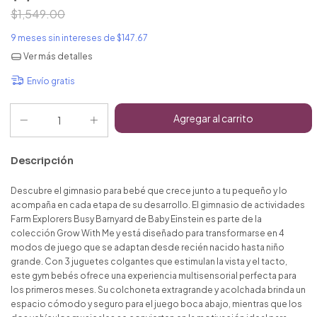
$1,549.00
9
meses sin intereses de
$147.67
Ver más detalles
Envío gratis
Descripción
Descubre el gimnasio para bebé que crece junto a tu pequeño y lo
acompaña en cada etapa de su desarrollo. El gimnasio de actividades
Farm Explorers Busy Barnyard de Baby Einstein es parte de la
colección Grow With Me y está diseñado para transformarse en 4
modos de juego que se adaptan desde recién nacido hasta niño
grande. Con 3 juguetes colgantes que estimulan la vista y el tacto,
este gym bebés ofrece una experiencia multisensorial perfecta para
los primeros meses. Su colchoneta extragrande y acolchada brinda un
espacio cómodo y seguro para el juego boca abajo, mientras que los