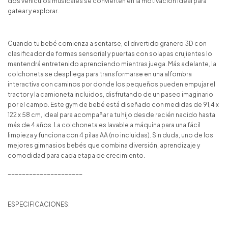
dos vehículos musicales se convierten en la motivación ideal para
gatear y explorar.
Cuando tu bebé comienza a sentarse, el divertido granero 3D con
clasificador de formas sensorial y puertas con solapas crujientes lo
mantendrá entretenido aprendiendo mientras juega. Más adelante, la
colchoneta se despliega para transformarse en una alfombra
interactiva con caminos por donde los pequeños pueden empujar el
tractor y la camioneta incluidos, disfrutando de un paseo imaginario
por el campo. Este gym de bebé está diseñado con medidas de 91,4 x
122 x 58 cm, ideal para acompañar a tu hijo desde recién nacido hasta
más de 4 años. La colchoneta es lavable a máquina para una fácil
limpieza y funciona con 4 pilas AA (no incluidas). Sin duda, uno de los
mejores gimnasios bebés que combina diversión, aprendizaje y
comodidad para cada etapa de crecimiento.
_____________________
ESPECIFICACIONES: