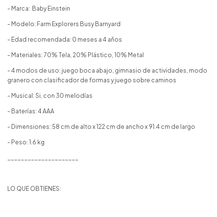
- Marca: Baby Einstein
- Modelo: Farm Explorers Busy Barnyard
- Edad recomendada: 0 meses a 4 años
- Materiales: 70% Tela, 20% Plástico, 10% Metal
- 4 modos de uso: juego boca abajo, gimnasio de actividades, modo
granero con clasificador de formas y juego sobre caminos
- Musical: Si, con 30 melodías
- Baterías: 4 AAA
- Dimensiones: 58 cm de alto x 122 cm de ancho x 91.4 cm de largo
- Peso: 1.6 kg
_____________________
LO QUE OBTIENES: