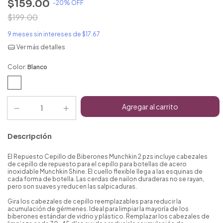
$159.00
-
20
% OFF
$199.00
9
meses sin intereses de
$17.67
Ver más detalles
Color:
Blanco
Descripción
El Repuesto Cepillo de Biberones Munchkin 2 pzs incluye cabezales
de cepillo de repuesto para el cepillo para botellas de acero
inoxidable Munchkin Shine. El cuello flexible llega a las esquinas de
cada forma de botella. Las cerdas de nailon duraderas no se rayan,
pero son suaves y reducen las salpicaduras.
Gira los cabezales de cepillo reemplazables para reducir la
acumulación de gérmenes. Ideal para limpiar la mayoría de los
biberones estándar de vidrio y plástico. Remplazar los cabezales de