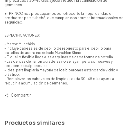
limpieza cada 30-45 días ayuda a reducir la acumulación de
gérmenes.
En PRINCO nos preocupamos por ofrecerte la mejor calidad en
productos para tu bebé, que cumplan con normas internacionales de
seguridad.
_________________________________________________
ESPECIFICACIONES:
- Marca: Munchkin
- Incluye cabezales de cepillo de repuesto para el cepillo para
botellas de acero inoxidable Munchkin Shine.
- El cuello flexible llega a las esquinas de cada forma de botella.
- Las cerdas de nailon duraderas no se rayan, pero son suaves y
reducen las salpicaduras.
- Ideal para limpiar la mayoría de los biberones estándar de vidrio y
plástico.
- Remplazar los cabezales de limpieza cada 30-45 días ayuda a
reducir la acumulación de gérmenes.
Compartir
Productos similares