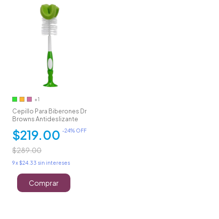
+1
Cepillo Para Biberones Dr
Browns Antideslizante
$219.00
-
24
% OFF
$289.00
9
x
$24.33
sin intereses
Comprar