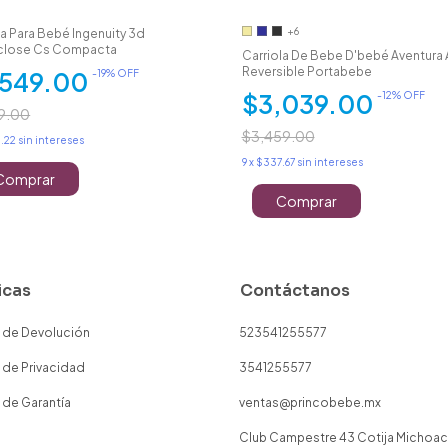
+6
la Para Bebé Ingenuity 3d
close Cs Compacta
Carriola De Bebe D'bebé Aventura 
Reversible Portabebe
,549.00
-
19
% OFF
$3,039.00
-
12
% OFF
9.00
$3,459.00
.22
sin intereses
9
x
$337.67
sin intereses
Comprar
Comprar
icas
Contáctanos
a de Devolución
523541255577
a de Privacidad
3541255577
a de Garantía
ventas@princobebe.mx
Club Campestre 43 Cotija Michoa