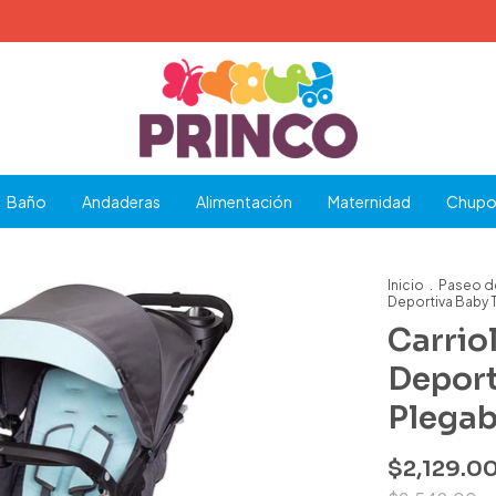
Baño
Andaderas
Alimentación
Maternidad
Chupo
Inicio
.
Paseo d
Deportiva Baby 
Carrio
Deport
Plegab
$2,129.0