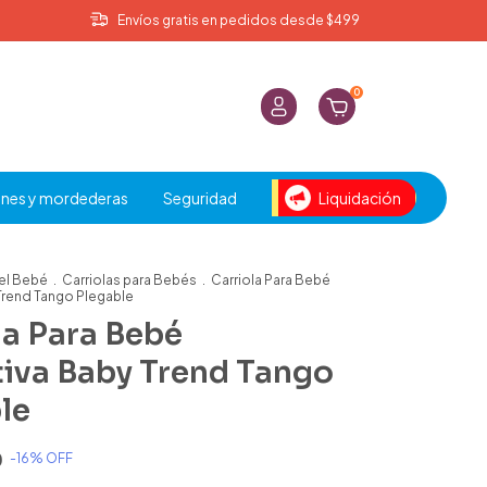
Envíos gratis en pedidos desde $499
0
nes y mordederas
Seguridad
Liquidación
el Bebé
.
Carriolas para Bebés
.
Carriola Para Bebé
Trend Tango Plegable
la Para Bebé
iva Baby Trend Tango
le
0
-
16
% OFF