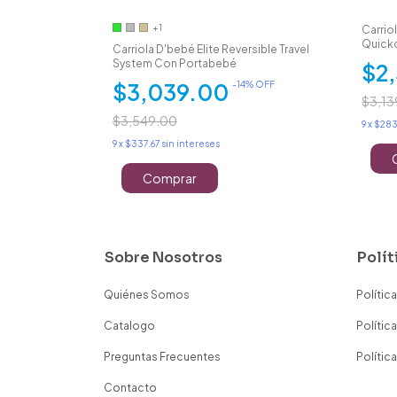
+1
Carrio
Quick
 Bebé D'bebé Bm
Carriola D'bebé Elite Reversible Travel
System Con Portabebé
$2
$3,039.00
 OFF
-
14
% OFF
$3,13
$3,549.00
9
x
$283
9
x
$337.67
sin intereses
Comprar
Sobre Nosotros
Polít
Quiénes Somos
Polític
Catalogo
Polític
Preguntas Frecuentes
Polític
Contacto