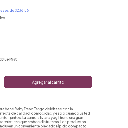
ereses de
$236.56
les
:
Blue Mist
para bebé Baby Trend Tango deléitese con la
fecta de calidad, comodidad y estilo cuando usted
nten juntos. La carriola liviana y ágil tiene una gran
acterísticas que ambos disfrutarán. Los productos
incluyen un conveniente plegado rápido compacto