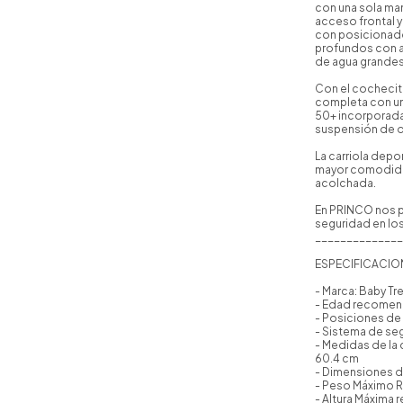
con una sola ma
acceso frontal 
con posicionador
profundos con a
de agua grandes
Con el cochecito
completa con un 
50+ incorporada,
suspensión de d
La carriola depo
mayor comodidad
acolchada.
En PRINCO nos p
seguridad en lo
______________
ESPECIFICACIO
- Marca: Baby Tr
- Edad recomen
- Posiciones de 
- Sistema de se
- Medidas de la 
60.4 cm
- Dimensiones d
- Peso Máximo 
- Altura Máxima