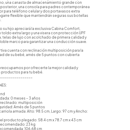
no, una canasta de almacenamiento grande con
y posterior, una consola para padres contemporánea
 para teléfono celular y dos portavasos extra
garre flexible que mantendrán seguras sus botellas
.
 su hijo apreciará la exclusiva Cabina Comfort,
toldo extra largo y una visera con protección UPF
 telas de lujo con acolchado de primera calidad y
oble marco para garantizar una conducción suave.
rtiva cuenta con reclinación multiposición para la
 de su bebé, arnés de 5 puntos con cubierta
reocupamos por ofrecerte la mejor calidad y
s productos para tu bebé.
________________
NES:
end
dada: 0 meses – 3 años
reclinado: multiposición
guridad: Arnés de 5 puntos
carriola armada: Alto: 98.5 cm, Largo: 97 cm y Ancho:
el producto plegado: 58.4 cm x 78.7 cm x 43 cm
Recomendado: 23 kg
 recomendada: 106.68 cm