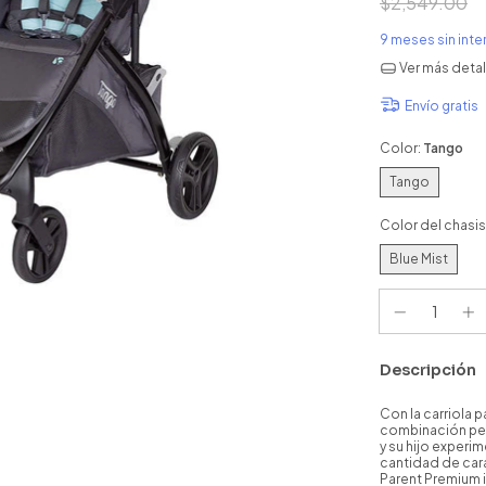
$2,549.00
9
meses sin int
Ver más detal
Envío gratis
Color:
Tango
Tango
Color del chasis
Blue Mist
Descripción
Con la carriola 
combinación per
y su hijo experime
cantidad de car
Parent Premium 