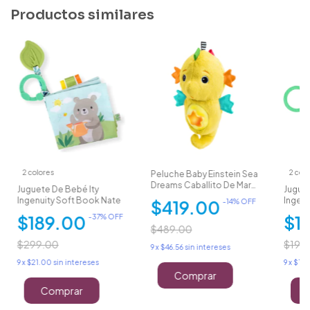
Productos similares
2 colores
2 colo
Peluche Baby Einstein Sea
Dreams Caballito De Mar
Juguete De Bebé Ity
Juguet
Musical
Ingenuity Soft Book Nate
Ingenu
$419.00
-
14
% OFF
Arrug
$189.00
$1
-
37
% OFF
$489.00
$299.00
$199
9
x
$46.56
sin intereses
9
x
$21.00
sin intereses
9
x
$18.
Comprar