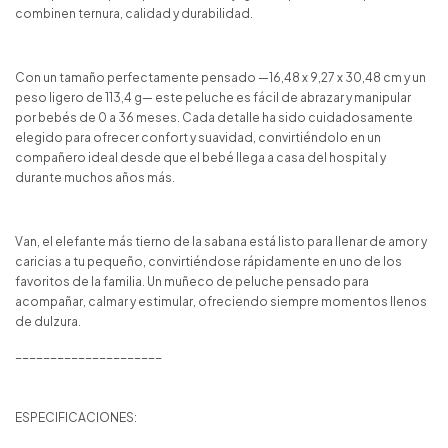
combinen ternura, calidad y durabilidad.
Con un tamaño perfectamente pensado —16,48 x 9,27 x 30,48 cm y un
peso ligero de 113,4 g— este peluche es fácil de abrazar y manipular
por bebés de 0 a 36 meses. Cada detalle ha sido cuidadosamente
elegido para ofrecer confort y suavidad, convirtiéndolo en un
compañero ideal desde que el bebé llega a casa del hospital y
durante muchos años más.
Van, el elefante más tierno de la sabana está listo para llenar de amor y
caricias a tu pequeño, convirtiéndose rápidamente en uno de los
favoritos de la familia. Un muñeco de peluche pensado para
acompañar, calmar y estimular, ofreciendo siempre momentos llenos
de dulzura.
_____________________
ESPECIFICACIONES: