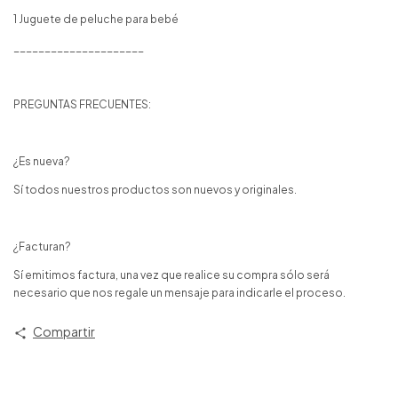
1 Juguete de peluche para bebé
_____________________
PREGUNTAS FRECUENTES:
¿Es nueva?
Sí todos nuestros productos son nuevos y originales.
¿Facturan?
Sí emitimos factura, una vez que realice su compra sólo será
necesario que nos regale un mensaje para indicarle el proceso.
Compartir