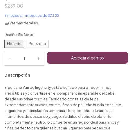
$239.00
9
meses sin intereses de
$23.22
Ver más detalles
Diseño:
Elefante
Elefante
Perezoso
Descripción
El peluche Van de Ingenuity está diseñado para ofrecer mimos
irresistibles y convertirse en el compañero inseparable del bebé
desde sus primeros días. Fabricado con telas de felpa
extremadamente suaves, este muñeco de peluche brinda consuelo,
seguridad y estimulación temprana a los pequeños durante sus
momentos de descanso y juego. Su dulce diseño de elefante,
completamente neutro, lo convierte en un regalo ideal para niños y
niñas, perfecto para quienes buscan juguetes para bebés que