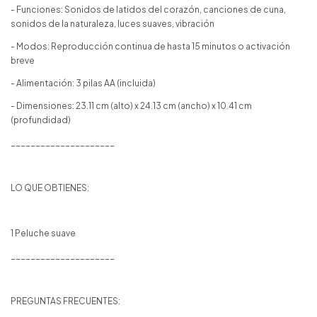
- Funciones: Sonidos de latidos del corazón, canciones de cuna,
sonidos de la naturaleza, luces suaves, vibración
- Modos: Reproducción continua de hasta 15 minutos o activación
breve
- Alimentación: 3 pilas AA (incluida)
- Dimensiones: 23.11 cm (alto) x 24.13 cm (ancho) x 10.41 cm
(profundidad)
_____________________
LO QUE OBTIENES:
1 Peluche suave
_____________________
PREGUNTAS FRECUENTES: