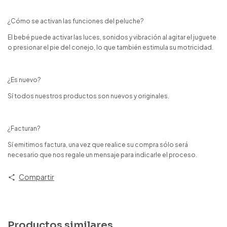
¿Cómo se activan las funciones del peluche?
El bebé puede activar las luces, sonidos y vibración al agitar el juguete
o presionar el pie del conejo, lo que también estimula su motricidad.
¿Es nuevo?
Sí todos nuestros productos son nuevos y originales.
¿Facturan?
Sí emitimos factura, una vez que realice su compra sólo será
necesario que nos regale un mensaje para indicarle el proceso.
Compartir
Productos similares