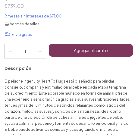
$739.00
9
meses sin intereses de
$71.00
Ver más detalles
Envío gratis
Descripción
El peluche Ingenuity Heart To Hugs está diseñado para brindar
consuelo, compañía y estimulación al bebé en cada etapa temprana
de su crecimiento. Este adorable muñeco en forma de animal ofrece
una experiencia sensorial única gracias a sus suaves vibraciones, luces
tenues y más de 15 minutos de sonidos relajantes como latidos del
corazón, melodías suaves y sonidos de la naturaleza. Ideal como
parte de una colección de peluches animales o juguetes de bebé,
ayuda a calmar al pequeño y fomenta su desarrollo emocional y físico.
El bebé puede activar los sonidos y luces agitando el muñeco o