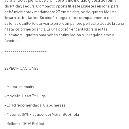
apretando su pie, lo que promueve la motricidad gruesa de forma
divertida y segura. Compacto y portátil, este juguete sensorial para
bebé mide aproximadamente 23 cm de alto, por lo que es fácil de
llevar a todos lados. Su diseño seguro, con compartimento de
baterías oculto, lo convierte en el compañero perfecto desde la cuna
hasta los primeros años. Es una opción encantadora si estás
buscando juguetes para bebés estimulación o un regalo tierno y
funcional.
_____________________
ESPECIFICACIONES:
- Marca: Ingenuity
- Modelo: Heart To Hugs
- Edad recomendada: 0 a 36 meses
- Material: 15% Plástico, 5% Metal, 80% Tela
- Relleno: 100% Poliéster