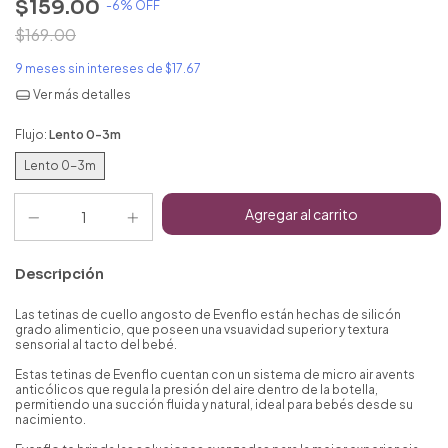
$159.00
-
6
% OFF
$169.00
9
meses sin intereses de
$17.67
Ver más detalles
Flujo:
Lento 0-3m
Lento 0-3m
Descripción
Las tetinas de cuello angosto de Evenflo están hechas de silicón
grado alimenticio, que poseen una vsuavidad superior y textura
sensorial al tacto del bebé.
Estas tetinas de Evenflo cuentan con un sistema de micro air avents
anticólicos que regula la presión del aire dentro de la botella,
permitiendo una succión fluida y natural, ideal para bebés desde su
nacimiento.