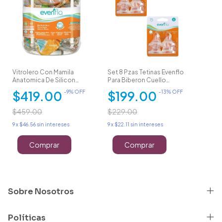
Vitrolero Con Mamila
Set 8 Pzas Tetinas Evenflo
Anatomica De Silicon
Para Biberon Cuello
Evenflo 36 Pzas
Angosto 0-3 M
$419.00
$199.00
-
9
% OFF
-
13
% OFF
$459.00
$229.00
9
x
$46.56
sin intereses
9
x
$22.11
sin intereses
Comprar
Sobre Nosotros
Políticas